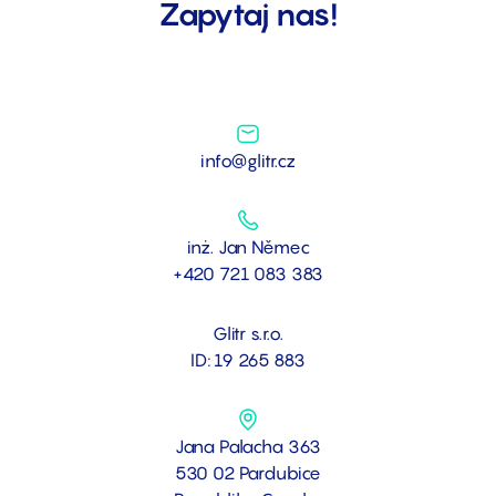
Zapytaj nas!
info@glitr.cz
inż. Jan Němec
+420 721 083 383
Glitr s.r.o.
ID: 19 265 883
Jana Palacha 363
530 02 Pardubice